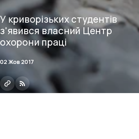
У криворізьких студентів
з'явився власний Центр
охорони праці
02 Жов 2017
В Інгулецькому коледжі Криворізького
національного університету обладнали перший у
місті Центр охорони праці. Проект реалізовано за
фінансової підтримки Інгулецького ГЗК Групи