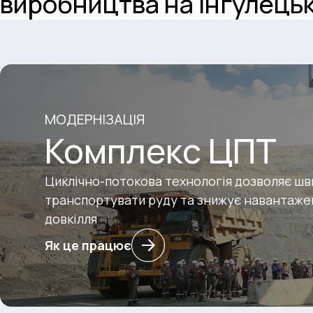
виробництва на Інгулець
ГЗК
МОДЕРНІЗАЦІЯ
Комплекс ЦПТ
Циклічно-потокова технологія дозволяє ш
транспортувати руду та знижує навантаже
довкілля
Як це працює