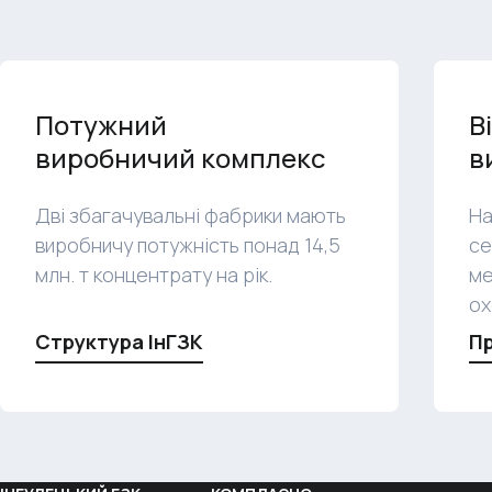
Потужний
В
виробничий комплекс
в
Дві збагачувальні фабрики мають
На
виробничу потужність понад 14,5
се
млн. т концентрату на рік.
ме
ох
Структура ІнГЗК
Пр