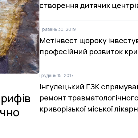
створення дитячих центрі
Травень 30, 2019
Метінвест щороку інвестув
професійний розвиток кри
Грудень 15, 2017
Інгулецький ГЗК спрямував
арифів
ремонт травматологічного
криворізької міської лікарн
очно