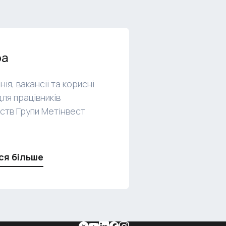
ра
нія, вакансії та корисні
для працівників
ств Групи Метінвест
ся більше