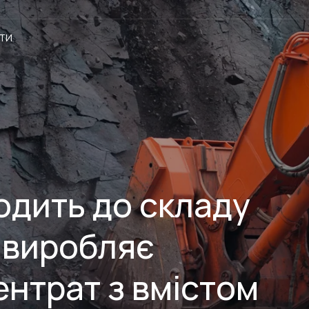
ТИ
одить до складу
 виробляє
ентрат з вмістом