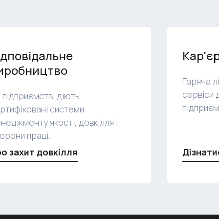
ідповідальне
Кар'є
иробництво
Гаряча лі
сервіси 
 підприємстві діють
підприєм
ртифіковані системи
неджменту якості, довкілля і
орони праці.
о захит довкілля
Дізнати