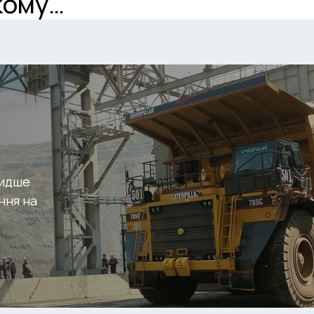
кому
видше
ння на