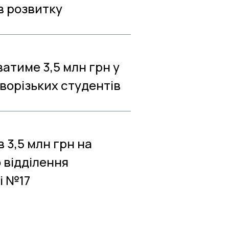
в розвитку
атиме 3,5 млн грн у
ворізьких студентів
 3,5 млн грн на
 відділення
і №17