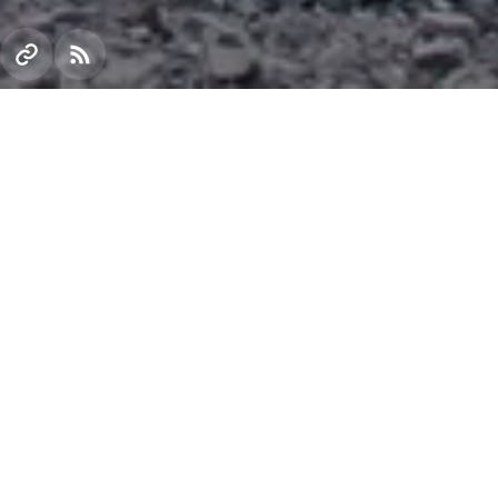
31 серпня у Кривому Розі нагородили переможців
другого етапу грантового конкурсу «Сто дворів».
29 авторів найкращих проектів отримали грошові
сертифікати на облаштування прибудинкових
територій багатоквартирних будинків. Конкурс
реалізується в партнерстві з міською владою і за
фінансової підтримки криворізьких гірничо-
збагачувальних комбінатів Групи Метінвест.
Призовий фонд конкурсу цього року збільшився на
1 млн грн – до 5,5 млн грн.
Роботи з благоустрою дворів розпочнуться у